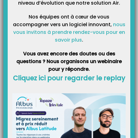
niveau d’évolution que notre solution Air.
Nos équipes ont à cœur de vous
accompagner vers un logiciel innovant,
nous
vous invitons à prendre rendez-vous pour en
savoir plus
.
Vous avez encore des doutes ou des
questions ? Nous organisons un webinaire
1 – Contact
pour y répondre.
Coordonnées du centre de gestion et point de contact de l’assuré.
Cliquez ici pour regarder le replay
2 – Période de validité de la carte
Période d’ouverture des droits de l’adhérent. (A vérifier !)
3 – Sésam Vitale
Données présentes dans cette zone :