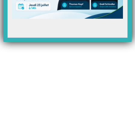
le n° AMC de la mutuelle
type de convention : valeur « MU » en gestion séparée
le critère secondaire : donnée servant à orienter correctement
votre DRE vers le système de gestion de votre patient
INFO pour la suite :
Parmi les 3 points ci dessus, celui qui nous
intéresse pour notre guide, est surtout le point 3 :
C’est le «
Type de convention
» et sa valeur «
MU
» ainsi que le
«
Critère secondaire
» («
CSR
« ) qui vont nous être utiles. Ce sont
ces informations que nous retrouverons dans Topaze afin de choisir le
bon centre de gestion de votre patient.
Chez Harmonie Mutuelle, il y’a 3 critères secondaires :
– MU 022
– MU 024