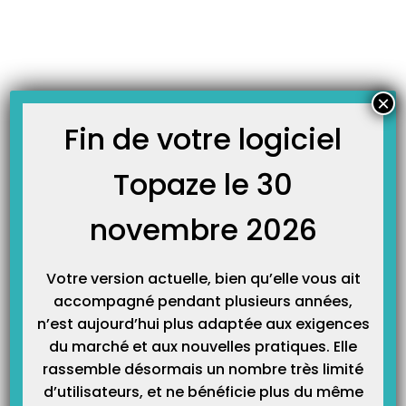
Skip
JOURNAL TOPAZE
to
-
-
Accueil
Fiches techniques
Comment ne plus avoir de rejets avec
content
Harmonie Mutuelle ?
Comment ne plus avoir de rejets avec Harmonie Mutuelle
×
?
Fin de votre logiciel
21 avril 2017
Topaze le 30
Harmonie Mutuelle est une mutuelle de santé disposant de plusieurs
centres de gestion. L’objectif de ce guide est de réussir à identifier le
novembre 2026
centre de gestion de votre patient sur sa carte mutuelle ET dans
Topaze. L’idée est de ne plus transmettre une facture au mauvais
centre et recevoir un rejet pour cette raison.
Votre version actuelle, bien qu’elle vous ait
accompagné pendant plusieurs années,
Mieux comprendre la carte mutuelle :
n’est aujourd’hui plus adaptée aux exigences
Harmonie Mutuelle vous propose cette présentation de sa carte
du marché et aux nouvelles pratiques. Elle
mutualiste. Pour vous permettre de mieux la comprendre, connaitre les
rassemble désormais un nombre très limité
droits de vos patients…
d’utilisateurs, et ne bénéficie plus du même