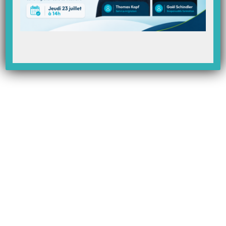
3
– Appuyer sur le bouton « Scan mutuelle » et prendre la photo du code
barre.