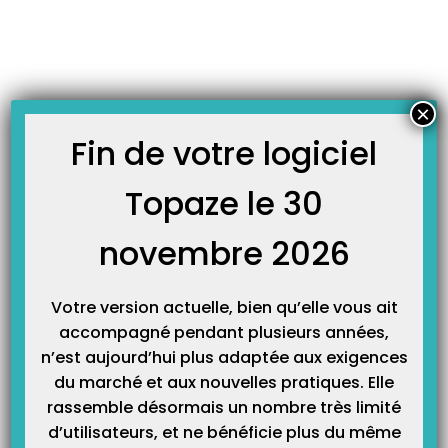
Skip
JOURNAL TOPAZE
to
-
-
Accueil
Lecteurs et mobile
Comment utiliser le scan mutuelle à
content
domicile avec Topvitale?
Comment utiliser le scan mutuelle à domicile avec
×
Topvitale?
Fin de votre logiciel
2 mai 2017
Topaze le 30
Cette fonction scan mutuelle à domicile s’utilise dans la fiche patient
de l’application mobile
Topvitale
.
novembre 2026
Soit le patient est déjà connu de Topaze et la synchronisation va le
récupérer sur le mobile, soit c’est un tout nouveau patient et on le
Votre version actuelle, bien qu’elle vous ait
rajoute à partir de l’application.
accompagné pendant plusieurs années,
CAS 1 :
Le patient est déjà connu.
n’est aujourd’hui plus adaptée aux exigences
du marché et aux nouvelles pratiques. Elle
1
– La synchronisation sur Topaze permet à l’application mobile de
rassemble désormais un nombre très limité
pouvoir récupérer les patients du logiciel. Effectuons un rappel rapide :
d’utilisateurs, et ne bénéficie plus du même