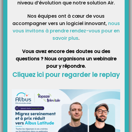
niveau d’évolution que notre solution Air.
– Synchronisation sur Topaze.
Nos équipes ont à cœur de vous
accompagner vers un logiciel innovant,
nous
– Connexion à l’application avec vos codes d’accès.
vous invitons à prendre rendez-vous pour en
savoir plus
.
– Synchronisation sur le mobile.
Vous avez encore des doutes ou des
questions ? Nous organisons un webinaire
pour y répondre.
Cliquez ici pour regarder le replay
2
– Se rendre dans le menu patient et en celui pour lequel on veut
scanner la mutuelle :