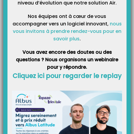
niveau d’évolution que notre solution Air.
Nos équipes ont à cœur de vous
Extrait de la source
https://www.ameli.fr/alpes-
accompagner vers un logiciel innovant,
nous
maritimes/medecin/exercice-liberal/facturation-
vous invitons à prendre rendez-vous pour en
remuneration/teletransmission-retour-noemie/retour-noemie
:
savoir plus
.
« …À noter :
si une facture doit faire l’objet d’une étude particulière par
Vous avez encore des doutes ou des
l’organisme d’Assurance Maladie, le retour NOEMIE vous indique, par le
questions ? Nous organisons un webinaire
motif «
Traitement Caisse
», qu’un traitement ultérieur sera réalisé sur
pour y répondre.
cette facture. Un second retour NOEMIE précisera alors le résultat de ce
Cliquez ici pour regarder le replay
traitement (rejet ou paiement). »
Article Précédent
Prochain Article
Gestion du MCI (majoration de
Comment mettre un mot de