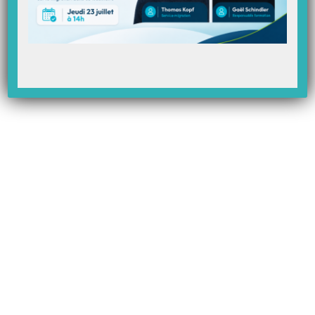
coordination infirmier).
passe à l’ouverture de Topaze ?
Articles Liés
Avenant 10 : revalorisation IFA (IFD), IFI (Vital’act 3s)