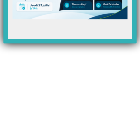
Il faut impérativement passer par ces 2 messages pour continuer pour
que Topaze mette en recette automatiquement vos factures grâce au
retour Noemie.
Une fois validés, ces messages ne seront plus demandés.
Pour information, sur Topaze Télévitale, vous trouverez cette liste des