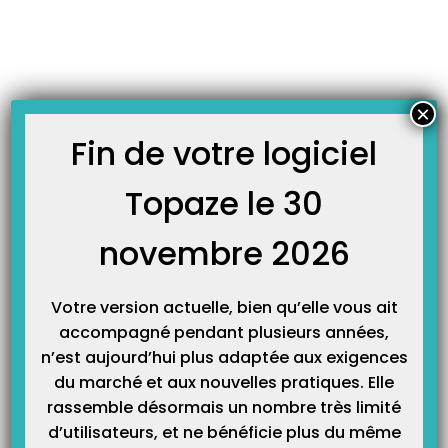
Skip
JOURNAL TOPAZE
to
-
-
Accueil
Fiches techniques
Choix du plan comptable à
content
l’initialisation d’un exercice comptable !
Choix du plan comptable à l’initialisation d’un exercice
×
comptable !
Fin de votre logiciel
8 janvier 2018
Topaze le 30
A chaque nouvelle année comptable et fiscale, Il faut initialiser la
comptabilité avec le plan comptable de votre choix. Le plan comptable
novembre 2026
est l’organisation des comptes :
Votre version actuelle, bien qu’elle vous ait
accompagné pendant plusieurs années,
n’est aujourd’hui plus adaptée aux exigences
du marché et aux nouvelles pratiques. Elle
rassemble désormais un nombre très limité
d’utilisateurs, et ne bénéficie plus du même