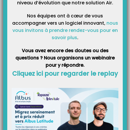
niveau d’évolution que notre solution Air.
Nos équipes ont à cœur de vous
accompagner vers un logiciel innovant,
nous
vous invitons à prendre rendez-vous pour en
savoir plus
.
Par défaut sera proposé celui de Topaze, si vous avez un/e comptable
et/ou une Association agréée, demandez leur quel plan comptable
Vous avez encore des doutes ou des
choisir. (Vous trouverez la liste de ces plans comptables en bas de
questions ? Nous organisons un webinaire
l’article).
pour y répondre.
Cliquez ici pour regarder le replay
Une fois validé, un message de confirmation s’affiche, expliquant que
Topaze ne pourra pas changer de plan comptable en cours d’utilisation
sur l’année. Si vous voulez le modifier il faudra attendre l’année
suivante.