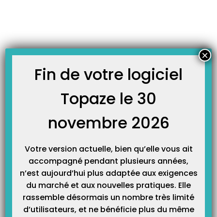
Skip
JOURNAL TOPAZE
to
-
-
Accueil
Non classifié(e)
Négos conventionnelles : enfin un
content
avenant !
Négos conventionnelles : enfin un avenant !
×
L’Assurance maladie et les
Fin de votre logiciel
représentants des
Topaze le 30
infirmières libérales ont
novembre 2026
abouti mardi dernier à un
accord permettant
Votre version actuelle, bien qu’elle vous ait
d’envisager la signature d’un
accompagné pendant plusieurs années,
n’est aujourd’hui plus adaptée aux exigences
avenant conventionnel avant
du marché et aux nouvelles pratiques. Elle
rassemble désormais un nombre très limité
la fin du mois !
d’utilisateurs, et ne bénéficie plus du même