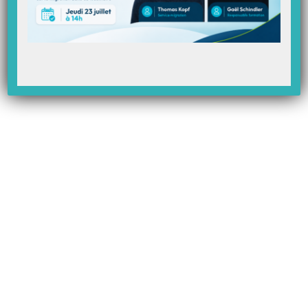
diabétique en deuxième acte.
»
– L’obtention que le forfait journalier pour le fameux Bilan de soins
infirmiers (BSI), qui doit prendre la suite de la Démarche de soins
infirmiers (DSI) pour la prise en charge de la dépendance, puisse être
cumulé avec certains actes.
Bilan positif
Le bilan que font les représentants syndicaux de ce projet d’accord, qui
comprend également des mesures déjà connues notamment sur la
régulation de la démographie de la profession, est donc plutôt positif.
«
Bien sûr qu’on aurait aimé obtenir davantage, mais il faut se rappeler
qu’on partait de très loin
», affirme Ghislaine Sicre.