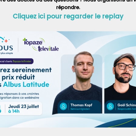
répondre.
Cliquez ici pour regarder le replay
tions partenaires
Par ailleurs, des kits d’hygiène (bidon, brosse à
 et Kozama),
les
dents, dentifrice, lessive en poudre, chiffons
alphabétisation se
pour les serviettes de menstruations, des
ivies.
gobelets…) ont été distribués à
341 familles
vulnérables.