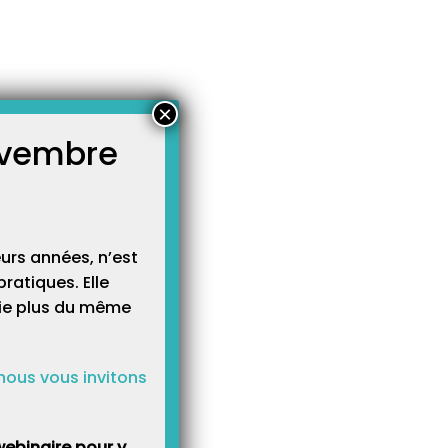
×
novembre
atégories
égories
urs années, n’est
ratiques. Elle
cie plus du même
nous vous invitons
ebinaire pour y