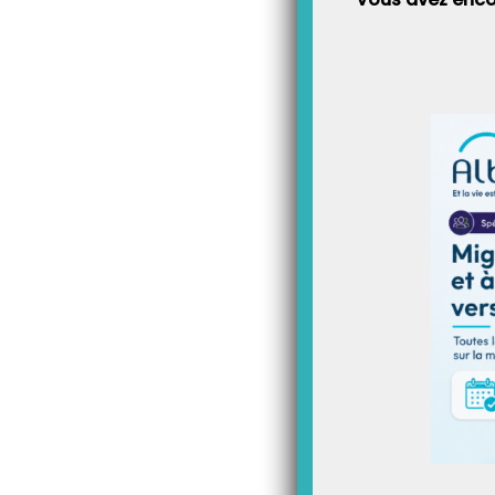
Avec les trois associa
d’Asmae (Manda, Hardi
activités et classes d’
sont poursu
Essaimer