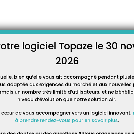
-
Des nouvelles des enfants des rues à Madagascar
es des enfants des rues à
r
votre logiciel Topaze le 30 
C
2026
Cat
 été très nombreux à répondre à l’appel d’IDEA Topaze Télévitale pour
tuelle, bien qu’elle vous ait accompagné pendant plusie
es à Madagascar.
lus adaptée aux exigences du marché et aux nouvelles p
mais un nombre très limité d’utilisateurs, et ne bénéfi
e nombreuses actions ont pu être mises en place par
Asmae-
niveau d’évolution que notre solution Air.
uelle
qu’IDEA Topaze Télévitale soutient.
 cœur de vous accompagner vers un logiciel innovant,
vous tenir informés de leurs évolutions.
à prendre rendez-vous pour en savoir plus
.
 hygiène
re des doutes ou des questions ? Nous organisons un w