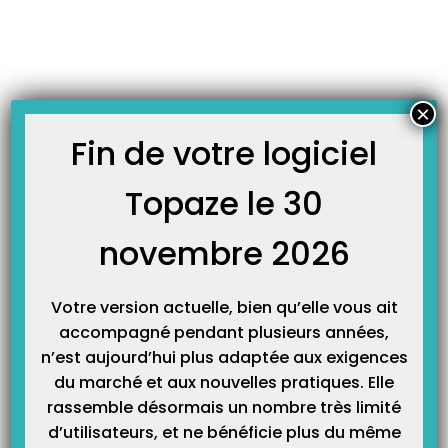
Skip
JOURNAL TOPAZE
to
-
Accueil
/2
content
Le cumul des actes en infirmier.
Principe : La cotation des actes est autorisée selon certaines
×
réglementations. l’acte principal est calculé en entier, le second en division
par 2 et le troisième en gratuit. Topaze effectue automatiquement les calculs.
Fin de votre logiciel
Il existe tout de même des exceptions. Nous allons vous donner une liste
de quelques exemples de cumul…
Topaze le 30
novembre 2026
Votre version actuelle, bien qu’elle vous ait
accompagné pendant plusieurs années,
n’est aujourd’hui plus adaptée aux exigences
du marché et aux nouvelles pratiques. Elle
rassemble désormais un nombre très limité
Catégories
d’utilisateurs, et ne bénéficie plus du même