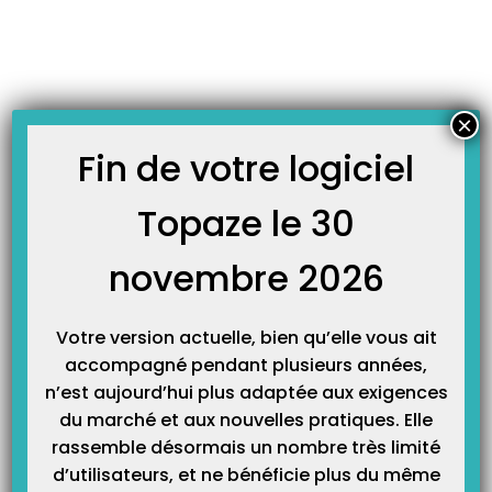
Skip
JOURNAL TOPAZE
to
-
Accueil
carte cps
content
À LA UNE
×
Fin de votre logiciel
Topaze le 30
Nouvelles cartes CPS : faites le changement !
L’ASIP Santé envoie automatiquement une nouvelle Carte de professionnel de
Santé quand elle le juge nécessaire, date de validité bientôt expirée, nouvelle
novembre 2026
norme… Lorsque vous recevez une nouvelle CPS, changez là ! Il faut
impérativement remplacer votre ancienne carte CPS par la nouvelle reçue par
courrier. Même si la date…
Votre version actuelle, bien qu’elle vous ait
accompagné pendant plusieurs années,
n’est aujourd’hui plus adaptée aux exigences
du marché et aux nouvelles pratiques. Elle
rassemble désormais un nombre très limité
d’utilisateurs, et ne bénéficie plus du même