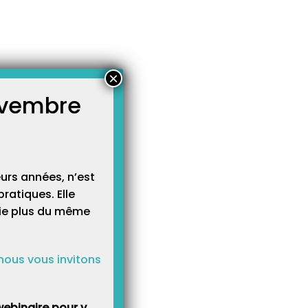
×
novembre
atégories
égories
urs années, n’est
ratiques. Elle
cie plus du même
nous vous invitons
ebinaire pour y