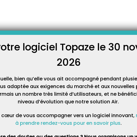
les cartes CPS : faites le changement !
rtes CPS : faites le
 !
votre logiciel Topaze le 30 
C
iquement une nouvelle Carte de professionnel de Santé quand elle
alidité bientôt expirée, nouvelle norme…
2026
Cat
 nouvelle CPS, changez là !
tuelle, bien qu’elle vous ait accompagné pendant plusie
acer votre ancienne carte CPS par la nouvelle reçue par courrier.
lus adaptée aux exigences du marché et aux nouvelles p
e l’ancienne carte n’est pas arrivée à son terme, l’ASIP Santé la
mais un nombre très limité d’utilisateurs, et ne bénéfi
t vous pourriez vous heurter à un message d’erreur :
niveau d’évolution que notre solution Air.
 cœur de vous accompagner vers un logiciel innovant,
à prendre rendez-vous pour en savoir plus
.
re des doutes ou des questions ? Nous organisons un w