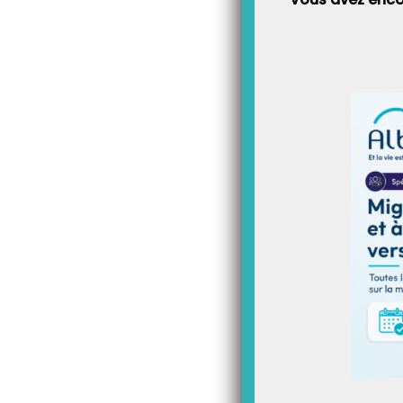
Et pour rappel, vous pouvez
CPS ou même de blocage de
Article Précédent
Paramétrer une CPS remplaç