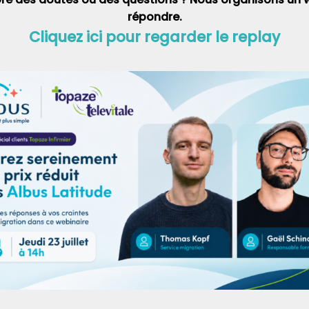
répondre.
Cliquez ici pour regarder le replay
(cliquez sur l’image pour l’agrandir)
 contacter
l’ASIP Santé
en cas de perte, de vol, de casse de votre
 code.
Prochain Article
ant sur l’ eS-
Comment bien utiliser l’ADRi ?