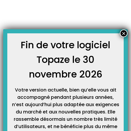
Skip
JOURNAL TOPAZE
to
-
Accueil
dérogation
content
À LA UNE
×
Fin de votre logiciel
Topaze le 30
COVID-19 : dérogations prolongées au-delà du 30 octobre
2020 (anciennement 01 Septembre 2020)
novembre 2026
actualisé le 30/10/2020 Suite à la parution de l’Arrêté du 10 juillet 2020
prescrivant les mesures générales nécessaires pour faire face à l’épidémie
de Covid-19 dans les territoires sortis de l’état d’urgence sanitaire et dans
ceux où il a été prorogé (JORF n°0170 du 11 juillet 2020
https://www.legifrance.gouv.fr/affichTexte.do?
Votre version actuelle, bien qu’elle vous ait
cidTexte=JORFTEXT000042106233&categorieLien=id), un certain…
accompagné pendant plusieurs années,
n’est aujourd’hui plus adaptée aux exigences
du marché et aux nouvelles pratiques. Elle
rassemble désormais un nombre très limité
d’utilisateurs, et ne bénéficie plus du même