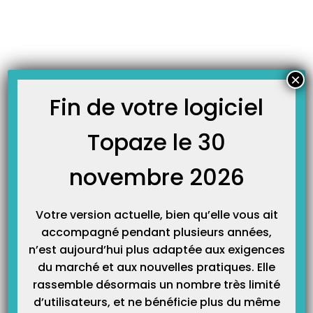
Skip
JOURNAL TOPAZE
to
-
Accueil
Harmonie
content
Comment ne plus avoir de rejets avec Harmonie Mutuelle ?
Harmonie Mutuelle est une mutuelle de santé disposant de plusieurs centres
×
de gestion. L’objectif de ce guide est de réussir à identifier le centre de
gestion de votre patient sur sa carte mutuelle ET dans Topaze. L’idée est de
Fin de votre logiciel
ne plus transmettre une facture au mauvais centre et recevoir un…
Topaze le 30
novembre 2026
Votre version actuelle, bien qu’elle vous ait
accompagné pendant plusieurs années,
n’est aujourd’hui plus adaptée aux exigences
du marché et aux nouvelles pratiques. Elle
Catégories
rassemble désormais un nombre très limité
d’utilisateurs, et ne bénéficie plus du même