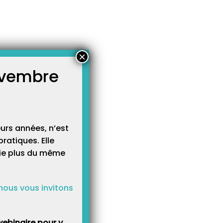
×
novembre
atégories
égories
urs années, n’est
ratiques. Elle
cie plus du même
nous vous invitons
ebinaire pour y