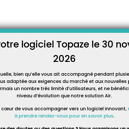
[À LIRE] Informations sur les lecteurs PC/SC
Les CPAM ont lancé une campagne d’information sur le
nouveau protocole PC/SC des lecteurs TLA. PC/SC : Personal
Computer Smart Card (Lecteur de carte à puce) PSS :
votre logiciel Topaze le 30 
Protocole Santé Sociale (GALSS) Le PC/SC est un protocole de
C
connexion au poste de travail plus simple et plus rapide. Le
GIE-Sesam-Vitale conseille fortement d’utiliser…
2026
Cat
tuelle, bien qu’elle vous ait accompagné pendant plusie
lus adaptée aux exigences du marché et aux nouvelles p
mais un nombre très limité d’utilisateurs, et ne bénéfi
niveau d’évolution que notre solution Air.
 cœur de vous accompagner vers un logiciel innovant,
à prendre rendez-vous pour en savoir plus
.
re des doutes ou des questions ? Nous organisons un w