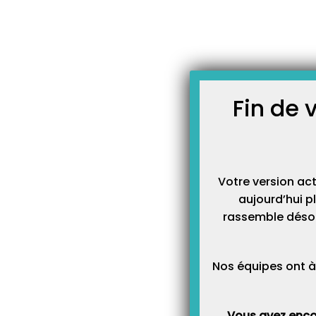
Skip
JOURNAL TOPAZE
to
-
Accueil
lecteur pc/sc
content
À LA UNE
Fin de 
Votre version ac
aujourd’hui p
rassemble désor
Nos équipes ont à
Vous avez enco