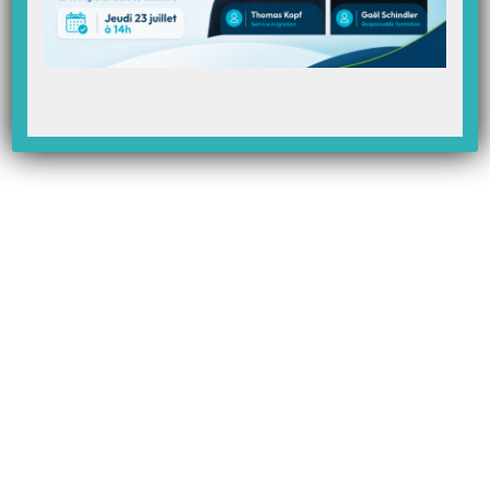
donnée dans le guide des nouveautés qui sera livré avec la version
9.5.1
)
Préconisation à connaitre
:
Pour un cabinet utilisant plusieurs
lecteurs, il sera fortement conseillé que tous les lecteurs utilisent le
même protocole.
Article Précédent
Prochain Article
Les nouveautés de la mise à
Coup d’envoi de la campagne
jour 9.4 de Topaze !
de vaccination anti grippe 2021
!
Articles Liés