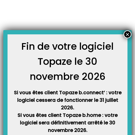
Skip
JOURNAL TOPAZE
to
-
-
Accueil
Fiches formations
Le Pointage en vidéo
content
Le Pointage en vidéo
13 décembre 2013
×
Fin de votre logiciel
Cette vidéo vous explique comment faire le pointage de vos séances
après enregistrement d’une ordonnance. Cette vidéo est la suite de la
Topaze le 30
vidéo didacticiel de l’ordonnance.
novembre 2026
Vous pouvez également trouver cette formation dans le manuel du
Si vous êtes client Topaze b.connect’ : votre
guide utilisateur de Topaze Maestro.
logiciel cessera de fonctionner le 31 juillet
2026.
Si vous êtes client Topaze b.home : votre
logiciel sera définitivement arrêté le 30
novembre 2026.