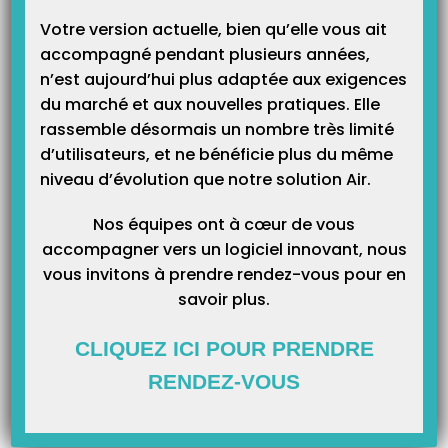
Votre version actuelle, bien qu’elle vous ait
accompagné pendant plusieurs années,
n’est aujourd’hui plus adaptée aux exigences
du marché et aux nouvelles pratiques. Elle
rassemble désormais un nombre très limité
d’utilisateurs, et ne bénéficie plus du même
niveau d’évolution que notre solution Air.
Nos équipes ont à cœur de vous
Le haut (Raccourcis et Filtres) :
accompagner vers un logiciel innovant, nous
vous invitons à prendre rendez-vous pour en
Il permet de visualiser rapidement les 4 états les plus importants des
savoir plus.
factures réalisées depuis les 3 derniers mois.
CLIQUEZ ICI POUR PRENDRE
RENDEZ-VOUS
Les factures non transmises : Toutes factures non envoyées (A