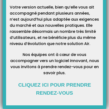
identique à celui renseigné dans sa fiche praticien.
Votre version actuelle, bien qu’elle vous ait
Vérifier dans le module « DATE » de l’ordonnance, que le praticien
accompagné pendant plusieurs années,
facturant soit le même que la CPS.
n’est aujourd’hui plus adaptée aux exigences
Dans le cas, où il(s) utilise(nt) une comptabilité commune,
du marché et aux nouvelles pratiques. Elle
vérifier que le nom de la fiche praticien soit « CABINET » et rien
rassemble désormais un nombre très limité
d’autre.
d’utilisateurs, et ne bénéficie plus du même
niveau d’évolution que notre solution Air.
Nos équipes ont à cœur de vous
Article Précédent
Prochain Article
accompagner vers un logiciel innovant, nous
Erreurs Sesam Vitale > CPS
Comment trouver le port de
vous invitons à prendre rendez-vous pour en
communication de mon lecteur
savoir plus.
de carte vitale ?
CLIQUEZ ICI POUR PRENDRE
RENDEZ-VOUS
Articles Liés