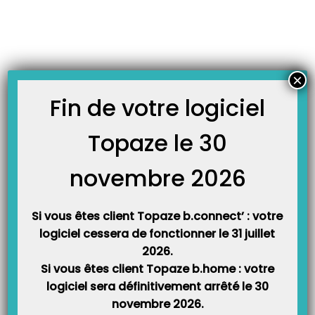
Skip
JOURNAL TOPAZE
to
-
Accueil
attestation
content
FICHES TECHNIQUES
×
Fin de votre logiciel
Topaze le 30
Attestation de conformité à la norme FEC
Topaze propose désormais l’export au format FEC (Fichier des Ecritures
Comptables) de vos écritures comptables. Le FEC sert de base à certains
novembre 2026
contrôles de l’administration fiscale. Le Fichier des Ecritures Comptables
créé par Topaze est pleinement conforme aux normes codifiées à l’article
A.47 A-1 du livre des procédures fiscales. Nous…
Si vous êtes client Topaze b.connect’ : votre
logiciel cessera de fonctionner le 31 juillet
2026.
Si vous êtes client Topaze b.home : votre
logiciel sera définitivement arrêté le 30
novembre 2026.