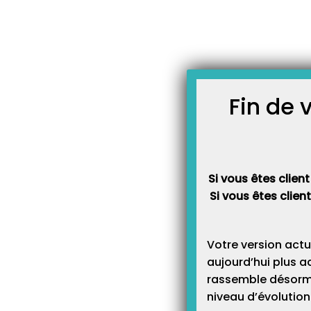
Skip
JOURNAL TOPAZE
to
-
Accueil
emprunt
content
Comment enregistrer un 
Principe : Vous empruntez de l’
démarrer votre activité. Vous al
qui apportera cette somme sur v
Fin de 
vous allez devoir rembourser cet
cela vous allez devoir créer de
enregistrer…
Si vous êtes client
Si vous êtes clien
Votre version actu
aujourd’hui plus a
rassemble désormai
niveau d’évolution 