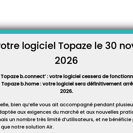
emprunt bancaire ?
argent à la banque pour
lez devoir créer une recette
otre compte et tous les mois
votre logiciel Topaze le 30 
 emprunt avec intérêt, pour
C
s dépenses. Méthode : Pour
2026
Cat
 Topaze b.connect’ : votre logiciel cessera de fonctionner
t Topaze b.home : votre logiciel sera définitivement ar
2026.
elle, bien qu’elle vous ait accompagné pendant plusieu
daptée aux exigences du marché et aux nouvelles pratiq
s un nombre très limité d’utilisateurs, et ne bénéfici
que notre solution Air.