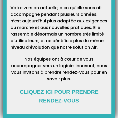
Saisir le libellé en « Prêt bancaire ».
Votre version actuelle, bien qu’elle vous ait
Choisir le mode de versement (Chèque ou virement).
accompagné pendant plusieurs années,
Remplir le montant de cet emprunt.
n’est aujourd’hui plus adaptée aux exigences
Choisir dans la liste des ventilations le compte 1020 Apport
du marché et aux nouvelles pratiques. Elle
capital par prêt comme dans l’exemple ci-dessous :
rassemble désormais un nombre très limité
d’utilisateurs, et ne bénéficie plus du même
niveau d’évolution que notre solution Air.
Nos équipes ont à cœur de vous
accompagner vers un logiciel innovant, nous
vous invitons à prendre rendez-vous pour en
savoir plus.
CLIQUEZ ICI POUR PRENDRE
RENDEZ-VOUS
Cliquer sur Enregistrer pour finir cette écriture.