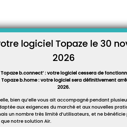
-
ns
L’agenda
votre logiciel Topaze le 30 
C
 fonctionnement de l’agenda des praticiens du cabinet.
2026
Cat
 vidéo didacticiel de l’ordonnance et du pointage.
 Topaze b.connect’ : votre logiciel cessera de fonctionner
ver cette formation dans le manuel du
guide utilisateur de Topaze
t Topaze b.home : votre logiciel sera définitivement ar
2026.
elle, bien qu’elle vous ait accompagné pendant plusieu
daptée aux exigences du marché et aux nouvelles pratiq
s un nombre très limité d’utilisateurs, et ne bénéfici
que notre solution Air.