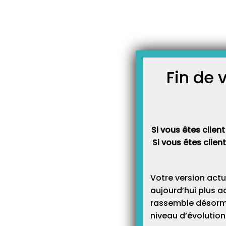
Skip
JOURNAL TOPAZE
to
-
Accueil
Fiches formatio
content
L’agenda
9 décembre 2013
Fin de 
Cette vidéo vous explique le
Elle est un complément de la
Si vous êtes client
Vous pouvez également trou
Maestro.
Si vous êtes clien
Votre version actu
aujourd’hui plus a
rassemble désormai
niveau d’évolution 