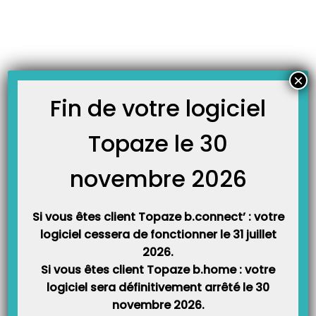
Skip
JOURNAL TOPAZE
to
-
-
Accueil
Fiches formations
Paramétrer Topaze avec votre nouvelle
content
boîte mail santé Orange
Paramétrer Topaze avec votre nouvelle boîte mail santé
×
Orange
Fin de votre logiciel
Topaze le 30
novembre 2026
Si vous êtes client Topaze b.connect’ : votre
logiciel cessera de fonctionner le 31 juillet
2026.
Si vous êtes client Topaze b.home : votre
logiciel sera définitivement arrêté le 30
Vous avez reçu un mail ou un courrier d’Orange concernant votre option
novembre 2026.
Mail Santé et vous ne savez pas comment paramétrer cette nouvelle