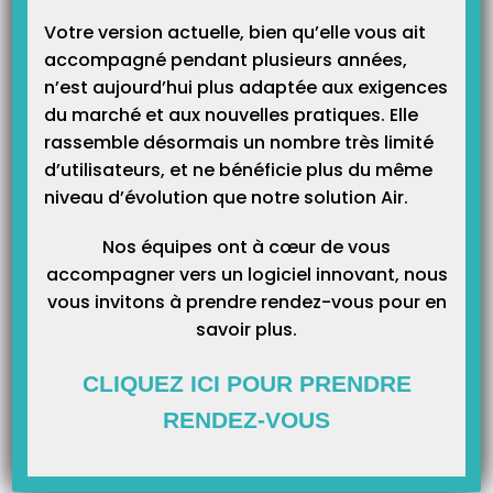
boîte mail Santé dans votre logiciel Topaze ?
Votre version actuelle, bien qu’elle vous ait
accompagné pendant plusieurs années,
Nous mettons à votre disposition des tutoriels PDF et vidéo selon
n’est aujourd’hui plus adaptée aux exigences
votre version de Topaze. N’hésitez pas à enregistrer le PDF pour le
du marché et aux nouvelles pratiques. Elle
consulter à tout moment.
rassemble désormais un nombre très limité
d’utilisateurs, et ne bénéficie plus du même
Si vous êtes en
version 9.1.X
de Topaze :
niveau d’évolution que notre solution Air.
Cliquez ici pour consulter la procédure en vidéo
Nos équipes ont à cœur de vous
accompagner vers un logiciel innovant, nous
vous invitons à prendre rendez-vous pour en
Si vous êtes en
version 9.3.X ou 9.4
de Topaze :
savoir plus.
Cliquez ici pour consulter la procédure au format PDF
CLIQUEZ ICI POUR PRENDRE
Cliquez ici pour consulter la procédure en vidéo
RENDEZ-VOUS
Si vous êtes sur
Topaze Air
: