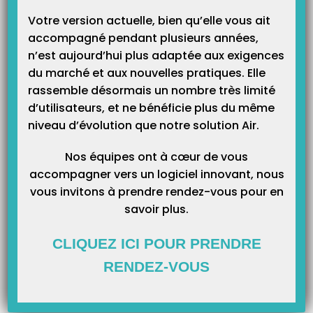
ancienne machine.
Votre version actuelle, bien qu’elle vous ait
Vérifier la version de votre sauvegarde afin de pouvoir installer la
accompagné pendant plusieurs années,
même sur votre nouvelle machine.
n’est aujourd’hui plus adaptée aux exigences
NB :
Vous pouvez le visualiser par l’univers « Services / A
du marché et aux nouvelles pratiques. Elle
propos de Maestro » ou en bas à droite de la page d’accueil …
rassemble désormais un nombre très limité
d’utilisateurs, et ne bénéficie plus du même
Faites la copie du dossier « Patchs », se trouvant dans le disque
niveau d’évolution que notre solution Air.
local C:/SAV-AUTO.TPZ/PATCHS, dans la clé USB ou disque dur
externe.
Nos équipes ont à cœur de vous
accompagner vers un logiciel innovant, nous
Sur nouvelle machine Windows 7
vous invitons à prendre rendez-vous pour en
savoir plus.
Après avoir installer le CD9.1.0 (ou la clé USB) (
CD récupérable sur
notre site internet
), installer les patchs que vous avez récupéré sur
votre clé USB ou disque dur externe afin d’être dans la même
CLIQUEZ ICI POUR PRENDRE
version que la sauvegarde.
RENDEZ-VOUS
Pour restaurer vos données il existe dans le menu « Démarrer » de
Windows le répertoire Topaze et la fonction « Restauration de
données ».Topaze doit être fermé. Cliquez sur le Menu