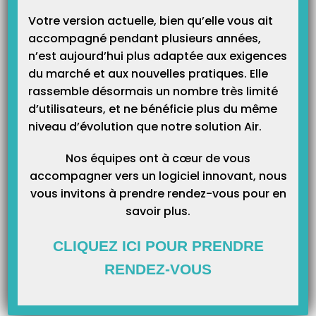
Votre version actuelle, bien qu’elle vous ait
Vous avez été plus de 85% à choisir l’option gratuite «
accompagné pendant plusieurs années,
prélèvement SEPA »
que nous avons déployé pour vous permettre de
n’est aujourd’hui plus adaptée aux exigences
régler plus rapidement les mensualités de votre logiciel.
du marché et aux nouvelles pratiques. Elle
Pour ceux qui n’ont pas encore pris le temps d’effectuer la démarche,
rassemble désormais un nombre très limité
rien de plus facile.
d’utilisateurs, et ne bénéficie plus du même
niveau d’évolution que notre solution Air.
C’est un service totalement gratuit et très simple à mettre en place :
munissez-vous de votre Relevé d’Identité Bancaire (RIB) et cliquez sur
Nos équipes ont à cœur de vous
le lien sécurisé :
inscription-prélèvement
.
accompagner vers un logiciel innovant, nous
vous invitons à prendre rendez-vous pour en
Laissez-vous guider, c’est facile et allégera votre administratif.
savoir plus.
Pour assurer la sécurité de vos données, un code
CLIQUEZ ICI POUR PRENDRE
d’authentification vous sera envoyé par SMS et/ou par email.
RENDEZ-VOUS
Plus d’émission, ni d’envoi de chèque, plus de papier ni de transport,
donc écologique, ce mode de règlement vous facilitera grandement le
règlement de vos factures.