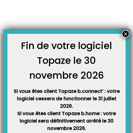
Skip
JOURNAL TOPAZE
to
-
-
Accueil
Actualités
Mandat SEPA : 85% des utilisateurs de TOPAZE
content
ont déjà fait le choix du prélèvement automatique SEPA. Alors
pourquoi pas vous ?
×
Mandat SEPA : 85% des utilisateurs de TOPAZE ont déjà
Fin de votre logiciel
fait le choix du prélèvement automatique SEPA. Alors
pourquoi pas vous ?
Topaze le 30
10 octobre 2018
novembre 2026
Si vous êtes client Topaze b.connect’ : votre
logiciel cessera de fonctionner le 31 juillet
2026.
Si vous êtes client Topaze b.home : votre
logiciel sera définitivement arrêté le 30
novembre 2026.