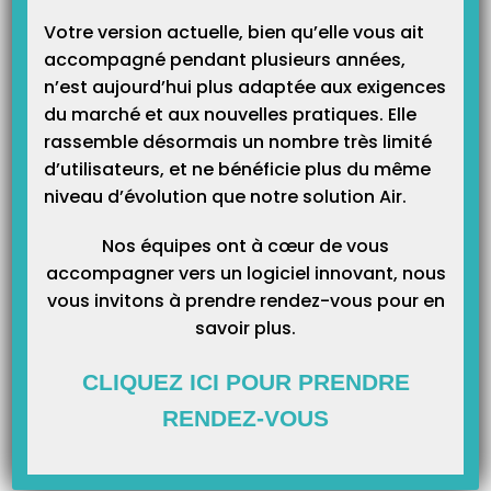
indulgence.
Votre version actuelle, bien qu’elle vous ait
Conscients des difficultés que vous allez rencontrer dans l’exercice de
accompagné pendant plusieurs années,
votre métier, sachez que nous sommes de tout cœur avec vous.
n’est aujourd’hui plus adaptée aux exigences
du marché et aux nouvelles pratiques. Elle
Très cordialement,
rassemble désormais un nombre très limité
d’utilisateurs, et ne bénéficie plus du même
Jean Marc SALVAN
niveau d’évolution que notre solution Air.
Président IDEA – TELEVITALE
Nos équipes ont à cœur de vous
accompagner vers un logiciel innovant, nous
vous invitons à prendre rendez-vous pour en
Article Précédent
Prochain Article
savoir plus.
Résoudre un problème SCOR !
CPS absente !
CLIQUEZ ICI POUR PRENDRE
RENDEZ-VOUS
Articles Liés