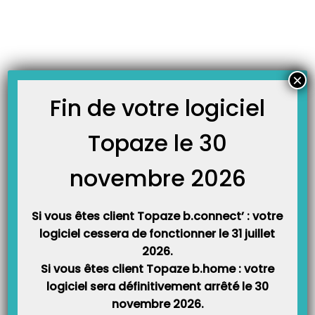
Skip
JOURNAL TOPAZE
to
-
Accueil
santé
content
FICHES FORMATIONS
×
Fin de votre logiciel
Topaze le 30
Paramétrer Topaze avec votre nouvelle boîte mail santé
Orange
novembre 2026
Vous avez reçu un mail ou un courrier d’Orange concernant votre option
Mail Santé et vous ne savez pas comment paramétrer cette nouvelle boîte
mail Santé dans votre logiciel Topaze ? Nous mettons à votre disposition des
tutoriels PDF et vidéo selon votre version de Topaze. N’hésitez pas à…
Si vous êtes client Topaze b.connect’ : votre
logiciel cessera de fonctionner le 31 juillet
2026.
Si vous êtes client Topaze b.home : votre
logiciel sera définitivement arrêté le 30
novembre 2026.