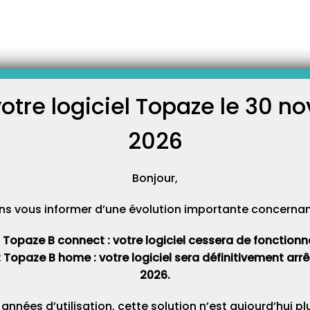
-
ns
La clôture d’un exercice comptable
d’un exercice comptable
votre logiciel Topaze le 30 
C
2026
Cat
 de vider les comptes de recettes et de dépenses de l’exercice en
s reports pour l’année suivante.
Bonjour,
er l’exercice comptable afin d’éviter toutes erreurs (pas de
ns vous informer d’une évolution importante concernant 
ures, de les modifier…).
t Topaze B connect : votre logiciel cessera de fonctionner 
 comptable, l’année suivante intégrera un compte de report (1200)
t Topaze B home : votre logiciel sera définitivement ar
cal de l’année précédente.
2026.
nt de clôturer un exercice comptable :
 années d’utilisation, cette solution n’est aujourd’hui p