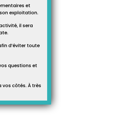
ementaires et
son exploitation.
tivité, il sera
ate.
n d’éviter toute
vos questions et
 vos côtés. À très