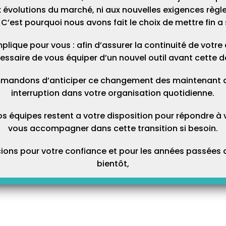
ne année comptable, il faut impérativement finir de créer et
 évolutions du marché, ni aux nouvelles exigences règl
écritures.
C’est pourquoi nous avons fait le choix de mettre fin a 
s avez créé des comptes dans le plan comptable de Topaze, il
’année suivante tant que l’année comptable en cours n’a pas
plique pour vous : afin d’assurer la continuité de votre ac
 quoi ils ne pourront se reporter automatiquement l’année
essaire de vous équiper d’un nouvel outil avant cette d
nc les recréer manuellement.
evez travailler sur l’année comptable suivante avant d’avoir
mandons d’anticiper ce changement des maintenant afi
ours, il faudra clôturer votre exercice en cours, initialiser
interruption dans votre organisation quotidienne.
déclôturer l’année clôturée.
os équipes restent a votre disposition pour répondre à 
vous accompagner dans cette transition si besoin.
lôturer une année comptable ?
ons pour votre confiance et pour les années passées a
nnée comptable reporte votre solde final en A Nouveau (Solde initial)
bientôt,
s-je clôturer mon année comptable ?
e année comptable une fois que votre solde bancaire pointé
 bancaire et que vous n’avez plus à modifier ou à créer d’écritures