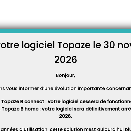
-
ns
Evolution des mesures dérogatoires COVID-19 sur l’état d’urgence sani
es mesures dérogatoires
 l’état d’urgence sanitaire au
votre logiciel Topaze le 30 
1 !
C
2026
oin :
COVID-19 – Pédicures-podologues
Cat
SE EN CHARGE EXO3
Bonjour,
021
, il ne faudra plus facturer en soins exonérés (
EXO3
) les actes
ns vous informer d’une évolution importante concernant 
t Topaze B connect : votre logiciel cessera de fonctionner 
tués à distance appelés télésoin
t Topaze B home : votre logiciel sera définitivement ar
2026.
réer l’ordonnance sur Topaze en nature d’assurance
MALADIE
avec
% part caisse et 40% part mutuelle
)
 années d’utilisation, cette solution n’est aujourd’hui p