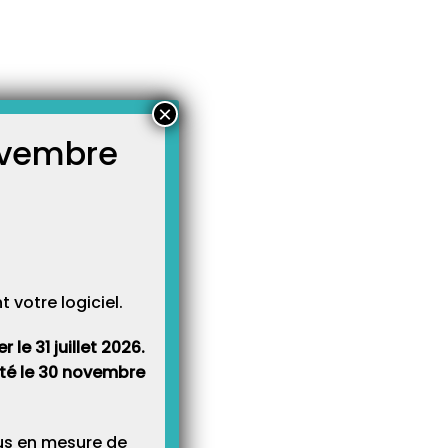
taire au 01/Juin 2021 !
×
novembre
atégories
égories
votre logiciel.
le 31 juillet 2026.
rêté le 30 novembre
lus en mesure de