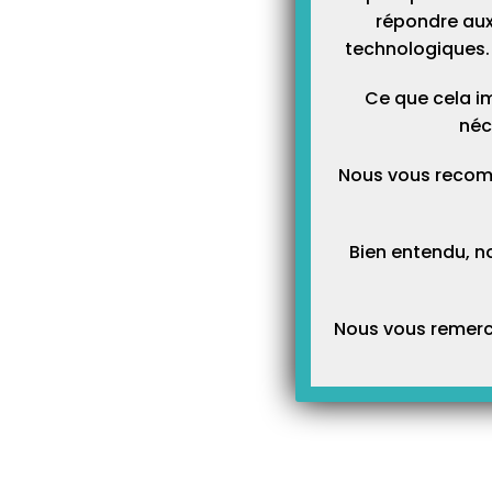
répondre aux
technologiques. 
Ce que cela im
néc
Nous vous recom
Bien entendu, n
Nous vous remerci
Article Précédent
Où trouver sa BAL FSE dan