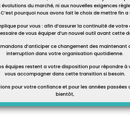
 évolutions du marché, ni aux nouvelles exigences règl
C’est pourquoi nous avons fait le choix de mettre fin a 
plique pour vous : afin d’assurer la continuité de votre ac
essaire de vous équiper d’un nouvel outil avant cette d
mandons d’anticiper ce changement des maintenant afi
interruption dans votre organisation quotidienne.
os équipes restent a votre disposition pour répondre à 
vous accompagner dans cette transition si besoin.
ons pour votre confiance et pour les années passées a
bientôt,
Prochain Article
s Topaze ?
[À LIRE] Informations sur les lecteurs