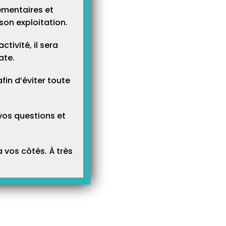
ementaires et
son exploitation.
tivité, il sera
ate.
n d’éviter toute
vos questions et
 vos côtés. À très