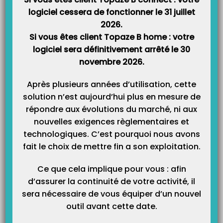
Un flux contenant la part obligatoire et la part complémentaire sera
logiciel cessera de fonctionner le 31 juillet
envoyé à la caisse, qui transmettra les données à la mutuelle.
2026.
Si vous êtes client Topaze B home : votre
Comment paramétrer une mutuelle en gestion unique ?
logiciel sera définitivement arrêté le 30
novembre 2026.
La gestion séparée ou
DRE
(type AMC) :
Après plusieurs années d’utilisation, cette
Un flux contenant la part complémentaire sera envoyé directement à la
solution n’est aujourd’hui plus en mesure de
mutuelle. Vous devez impérativement avoir signé une convention avec
répondre aux évolutions du marché, ni aux
cette mutuelle.
nouvelles exigences règlementaires et
technologiques. C’est pourquoi nous avons
fait le choix de mettre fin a son exploitation.
Comment paramétrer une mutuelle en gestion séparée (DRE) ?
Ce que cela implique pour vous : afin
Pour rappel :
Une facturation en acte isolé réalisée par le lecteur avec un
d’assurer la continuité de votre activité, il
tiers payant caisse et mutuelle, la complémentaire est gérée
sera nécessaire de vous équiper d’un nouvel
automatiquement en gestion unique et la fiche patient de Topaze ne se
outil avant cette date.
met pas à jour de cette complémentaire utilisée exclusivement par le
lecteur.