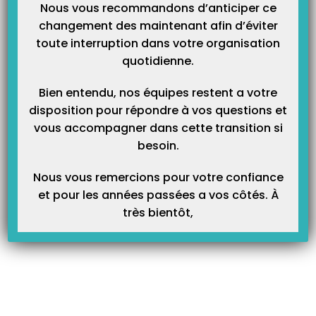
Nous vous recommandons d’anticiper ce
changement des maintenant afin d’éviter
toute interruption dans votre organisation
quotidienne.
Article Précédent
Prochain Article
Comment créer une mutuelle ?
Accéder à Topaze B’connect
Bien entendu, nos équipes restent a votre
depuis une tablette
disposition pour répondre à vos questions et
vous accompagner dans cette transition si
besoin.
Articles Liés
Nous vous remercions pour votre confiance
et pour les années passées a vos côtés. À
très bientôt,