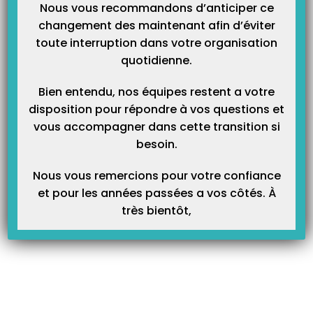
donnée dans le guide des nouveautés qui sera livré avec la version
Nous vous recommandons d’anticiper ce
9.5.1
)
changement des maintenant afin d’éviter
toute interruption dans votre organisation
Préconisation à connaitre
:
Pour un cabinet utilisant plusieurs
quotidienne.
lecteurs, il sera fortement conseillé que tous les lecteurs utilisent le
même protocole.
Bien entendu, nos équipes restent a votre
disposition pour répondre à vos questions et
vous accompagner dans cette transition si
besoin.
Article Précédent
Prochain Article
Nous vous remercions pour votre confiance
Evolution des mesures
Paramétrer Topaze avec votre
et pour les années passées a vos côtés. À
dérogatoires COVID-19 sur
nouvelle boîte mail santé
très bientôt,
l’état d’urgence sanitaire au
Orange
01/Juin 2021 !
Articles Liés