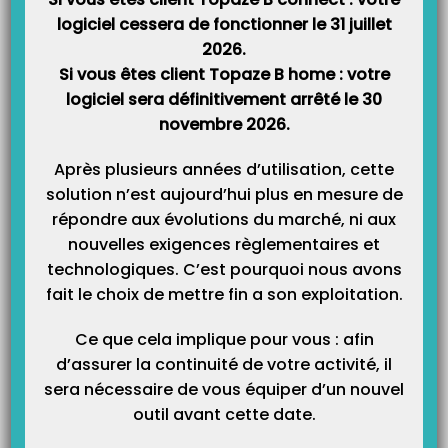
d’habitude avec l’ancien protocole (PSS) même après cette date.
logiciel cessera de fonctionner le 31 juillet
2026.
Cependant, il est possible qu’à l’avenir d’autres services ne
Si vous êtes client Topaze B home : votre
fonctionnent plus, comme le webservice de la sécurité sociale par
logiciel sera définitivement arrêté le 30
exemple. Pour y remédier, il vous sera demandé de passer sur le
novembre 2026.
nouveau protocole lecteur.
Après plusieurs années d’utilisation, cette
Pour cela il faut :
solution n’est aujourd’hui plus en mesure de
Être en version minimum 9.5.1
répondre aux évolutions du marché, ni aux
de Topaze, la livraison de
cette version est prévue très bientôt.
Restez bien à l’écoute des
nouvelles exigences règlementaires et
toutes les communications qui vous sont envoyées par mail,
technologiques. C’est pourquoi nous avons
Topaze Contact et consultez le journal dispo à l’accueil de Topaze
fait le choix de mettre fin a son exploitation.
régulièrement
.
Avoir la version minimum 4.20
Ce que cela implique pour vous : afin
sur votre lecteur TLA.
Pour les
clients qui ont acheté ou qui louent leur lecteur chez Topaze, nous
d’assurer la continuité de votre activité, il
vous donnerons les indications très prochainement sur la procédure
sera nécessaire de vous équiper d’un nouvel
à suivre.
outil avant cette date.
Paramétrer votre logiciel et votre lecteur
(
Explication