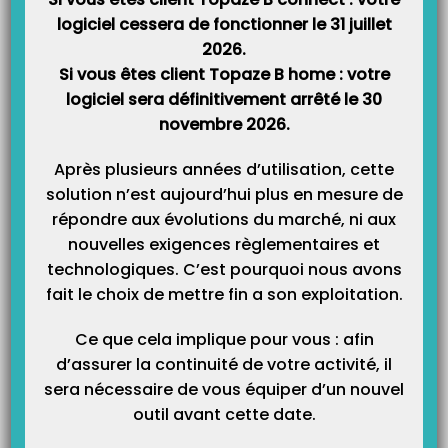
« RSP » ou retour « Noémie« , vous informe du montant du remboursement
effectué et/ou du motif de…
logiciel cessera de fonctionner le 31 juillet
2026.
Si vous êtes client Topaze B home : votre
Que veut dire le rejet Noémie : ETM connue ou non connue
logiciel sera définitivement arrêté le 30
en bdo ?
novembre 2026.
Principe : Un rejet de type ETM non connue… ou non connue veut dire que
l’exonération du ticket modérateur est erronée dans l’ordonnance que vous
avez enregistrée. Dans le cas du « connue », vous avez mis une ordonnance
Après plusieurs années d’utilisation, cette
en maladie à 60% au lieu d’une maladie ALD à 100% ou assuré…
solution n’est aujourd’hui plus en mesure de
répondre aux évolutions du marché, ni aux
nouvelles exigences règlementaires et
technologiques. C’est pourquoi nous avons
fait le choix de mettre fin a son exploitation.
Ce que cela implique pour vous : afin
d’assurer la continuité de votre activité, il
sera nécessaire de vous équiper d’un nouvel
outil avant cette date.
Catégories