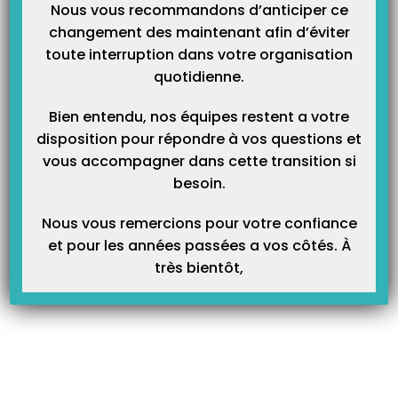
Nous vous recommandons d’anticiper ce
changement des maintenant afin d’éviter
toute interruption dans votre organisation
quotidienne.
Bien entendu, nos équipes restent a votre
Article Précédent
Prochain Article
disposition pour répondre à vos questions et
Comment annuler une facture ?
Comment utiliser le Pointage
vous accompagner dans cette transition si
Bancaire ?
besoin.
Nous vous remercions pour votre confiance
Articles Liés
et pour les années passées a vos côtés. À
très bientôt,