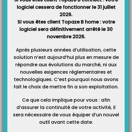
Cliquez sur le bouton « Hors Télétrans. »
logiciel cessera de fonctionner le 31 juillet
Remarque : Si le bouton est grisé c’est que la facture est
2026.
« Marquée » (petite coche verte dans la colonne « M »)
Si vous êtes client Topaze B home : votre
Dans ce cas cliquez sur le bouton « Marquer/Démarquer » pour
logiciel sera définitivement arrêté le 30
enlever le marquage.
novembre 2026.
Après plusieurs années d’utilisation, cette
solution n’est aujourd’hui plus en mesure de
répondre aux évolutions du marché, ni aux
nouvelles exigences règlementaires et
technologiques. C’est pourquoi nous avons
fait le choix de mettre fin a son exploitation.
Confirmez la suppression
Ce que cela implique pour vous : afin
d’assurer la continuité de votre activité, il
sera nécessaire de vous équiper d’un nouvel
outil avant cette date.