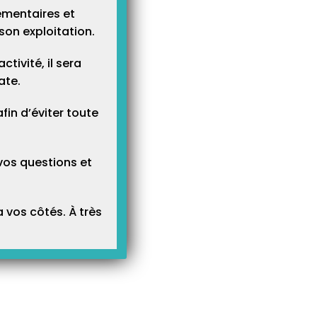
ementaires et
son exploitation.
tivité, il sera
ate.
n d’éviter toute
vos questions et
Recett
 vos côtés. À très
dans l
année c
INFOS TECHNIQUES
À LA UNE
a consultation de la
Communiqué GIE