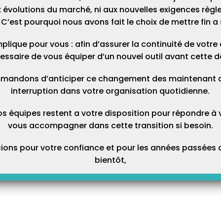
 évolutions du marché, ni aux nouvelles exigences règl
C’est pourquoi nous avons fait le choix de mettre fin a 
Prochain Article
plique pour vous : afin d’assurer la continuité de votre ac
un AT (contexte
Comment télétransmettre après un
essaire de vous équiper d’un nouvel outil avant cette d
)
changement de connexion internet ?
mandons d’anticiper ce changement des maintenant afi
interruption dans votre organisation quotidienne.
os équipes restent a votre disposition pour répondre à 
vous accompagner dans cette transition si besoin.
COVID-19 :
ons pour votre confiance et pour les années passées a
Récapitulatif des
bientôt,
actes COVID autorisés
À LA UNE
Où trouver sa BAL FSE
L