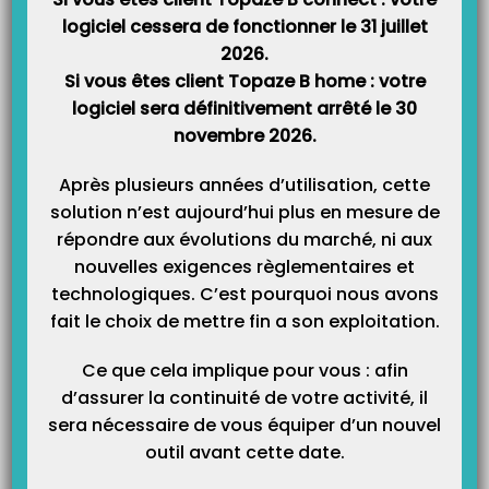
La revalorisation des actes de déplacements a été
logiciel cessera de fonctionner le 31 juillet
prolongée !
2026.
La CNAM nous informe de sa décision de revaloriser les tarifs des
Si vous êtes client Topaze B home : votre
déplacements pour les professionnels de santé, à compter du 25 avril 2022
inclus et jusqu’à une date indéterminée à ce jour. ARTICLE D’INFORMATION
logiciel sera définitivement arrêté le 30
SUR AMELI cliquez ici Une mise à jour a été déployée en avril. Nous vous
invitons à l’installer.…
novembre 2026.
Après plusieurs années d’utilisation, cette
À LA UNE
solution n’est aujourd’hui plus en mesure de
répondre aux évolutions du marché, ni aux
nouvelles exigences règlementaires et
technologiques. C’est pourquoi nous avons
fait le choix de mettre fin a son exploitation.
TELETRANSMISSION IMPOSSIBLE AVEC BOUYGUES
TELECOM
Ce que cela implique pour vous : afin
Depuis quelques jours, nos clients qui ont pour fournisseur d’accès
Bouygues Télécom, ne peuvent plus transmettre leurs factures. Un
d’assurer la continuité de votre activité, il
paramétrage a été changé chez eux qui impacte la télétransmission. Après
sera nécessaire de vous équiper d’un nouvel
plusieurs tests de notre côté, nous avons une solution à vous proposer pour
vous permettre de télétransmettre à nouveau. Pour…
outil avant cette date.