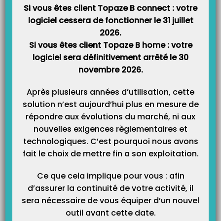
dédiée aux secteurs de la santé et du médico-social. Elle contient les
Si vous êtes client Topaze B connect : votre
données d’identification de son porteur (identité,…
logiciel cessera de fonctionner le 31 juillet
2026.
Comment ajouter ou supprimer un praticien du logiciel
Si vous êtes client Topaze B home : votre
(titulaire ou remplaçant) ?
logiciel sera définitivement arrêté le 30
Attention ! Modifier ou ajouter un(e) praticien(ne) titulaire dans Topaze,
novembre 2026.
entraîne un changement de licence qu’il faut au préalable, se le procurer
auprès du Service administratif (Tél.: 04 92 914 917). Si la licence est
erronée, Topaze se mettra en mode démonstration et certaines fonctions ne
Après plusieurs années d’utilisation, cette
vous seront plus accessibles,…
solution n’est aujourd’hui plus en mesure de
répondre aux évolutions du marché, ni aux
Comment facturer un/e remplaçant/e Sage-Femme?
nouvelles exigences règlementaires et
Un praticien remplaçant exécute les soins au nom d’un praticien titulaire du
technologiques. C’est pourquoi nous avons
logiciel. Une fois la facture générée, le praticien titulaire rétrocède un
fait le choix de mettre fin a son exploitation.
pourcentage sur chaque acte de soin et de déplacement d’une période
calculée. Nous allons voir dans cet article la façon de paramétrer un
praticien remplaçant, exécutant les…
Ce que cela implique pour vous : afin
d’assurer la continuité de votre activité, il
Fonctionnement de l’onglet rétrocession ?
sera nécessaire de vous équiper d’un nouvel
outil avant cette date.
L’onglet Rétrocession sert à la base, à calculer les rétrocessions d’honoraires
et de déplacement de chaque acte d’une période à remettre à un praticien