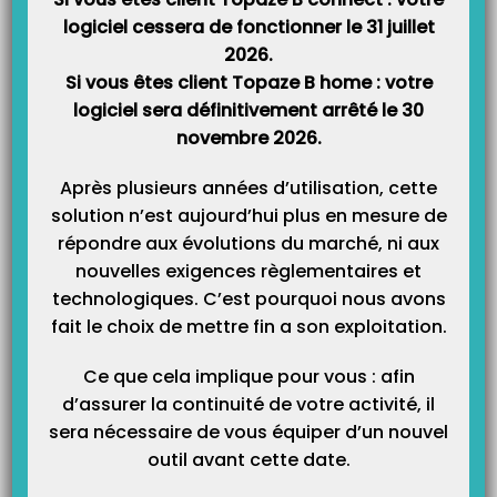
Où trouver sa BAL FSE dans Topaze ?
logiciel cessera de fonctionner le 31 juillet
La BAL FSE, ou boite aux lettres technique, est l’adresse email que vous avez
paramétré dans Topaze pour pouvoir faire la télétransmission et recevoir vos
2026.
retours NOEMIE. Cette boite aux lettres FSE peut être également
Si vous êtes client Topaze B home : votre
communiquée aux différents organismes complémentaires (Mutuelles) lors
du conventionnement. Attention : cette adresse mail de…
logiciel sera définitivement arrêté le 30
novembre 2026.
À LA UNE
Après plusieurs années d’utilisation, cette
solution n’est aujourd’hui plus en mesure de
répondre aux évolutions du marché, ni aux
nouvelles exigences règlementaires et
technologiques. C’est pourquoi nous avons
Télétransmission : erreur lors de l’envoi du message (-17)
UNIQUEMENT avec Orange/Wanadoo
fait le choix de mettre fin a son exploitation.
Depuis quelques jours, les serveurs de Wanadoo Santé (Orange) rencontrent
quelques perturbations. En insistant plus tard la télétransmission, cela doit
Ce que cela implique pour vous : afin
revenir à la normale. Si vous avez une impératif de télétransmission, vous
d’assurer la continuité de votre activité, il
pouvez changer manuellement le serveur smtp (serveur d’envoi) à partir du
logiciel en saisissant : smtp.orange.fr Selon la…
sera nécessaire de vous équiper d’un nouvel
outil avant cette date.
Existe-t-il un délai maximum pour télétransmettre une F.S.E.