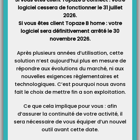
données du patient Légende : 1 – Une fois l’écran positionné sur
Montant 0.00€, Insérer la carte vitale. 2 – Rentrer votre code porteur et
logiciel cessera de fonctionner le 31 juillet
valider…
2026.
Si vous êtes client Topaze B home : votre
Saisie d’un acte isolé avec lecteur XIRING Vital’Act 3S.
logiciel sera définitivement arrêté le 30
novembre 2026.
Principe : Effectuer un acte isolé à domicile avec le lecteur Vital Act 3S?
Découvrez ci-dessous la marche à suivre pour effectuer votre acte isolé à
domicile. Le point vert affiché sur les écrans signifie que vous pouvez
Après plusieurs années d’utilisation, cette
appuyer sur la touche « Val » ou la flèche verte de droite du lecteur.…
solution n’est aujourd’hui plus en mesure de
répondre aux évolutions du marché, ni aux
Saisie d’un acte isolé avec un lecteur XIRING Vital’Act
nouvelles exigences règlementaires et
Comment Effectuer un acte isolé à domicile avec le lecteur Vital Act ?
technologiques. C’est pourquoi nous avons
Découvrez ci-dessous la marche à suivre pour effectuer votre acte isolé à
fait le choix de mettre fin a son exploitation.
domicile. Le lecteur ne peut afficher que 2 lignes par affichage, donc
n’oubliez pas de descendre avec la flèche se trouvant sur le lecteur pour
voir…
Ce que cela implique pour vous : afin
d’assurer la continuité de votre activité, il
Comment faire une FSE désynchronisée ?
sera nécessaire de vous équiper d’un nouvel
outil avant cette date.
Principe : Pour les praticiens travaillant à plusieurs, le lecteur de carte est
capable de charger en plus de ses propres factures, les factures d’une
collègue qui a oublié de les sécuriser lors de sa dernière visite chez le