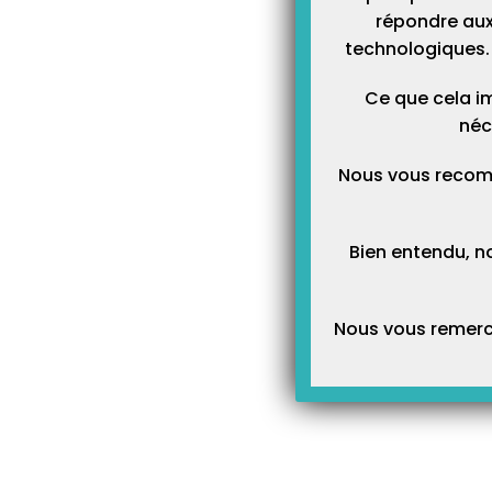
son ordonnance dans l’ap
répondre aux
technologiques. 
Un petit schéma pour y voir pl
Ce que cela im
néc
Nous vous recom
Bien entendu, n
Nous vous remerci