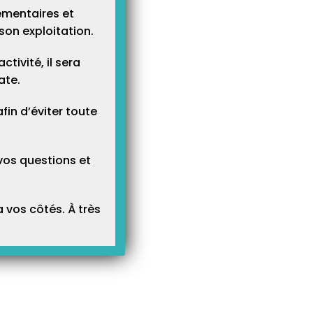
ementaires et
son exploitation.
tivité, il sera
ate.
n d’éviter toute
vos questions et
 vos côtés. À très