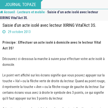
Skip
JOURNAL TOPAZE
to
-
-
Accueil
Lecteurs et mobile
Saisie d’un acte isolé avec lecteur
content
XIRING Vital’Act 3S.
Saisie d’un acte isolé avec lecteur XIRING Vital’Act 3S.
29 octobre 2013
Principe : Effectuer un acte isolé à domicile avec le lecteur Vital
Act 3S
?
Découvrez ci-dessous la marche à suivre pour effectuer votre acte isolé à
domicile.
Le point vert affiché sur les écrans signifie que vous pouvez appuyer sur la
touche «
Val
» ou la flèche verte de droite du lecteur. Quand au point rouge,
il représente la touche «
Ann
» ou la flèche rouge de gauche du lecteur. Sur
certains écrans vous avez à droite le symbole des 3 points, ce qui signifie
qu’il faut appuyer sur les 3 points du lecteur.