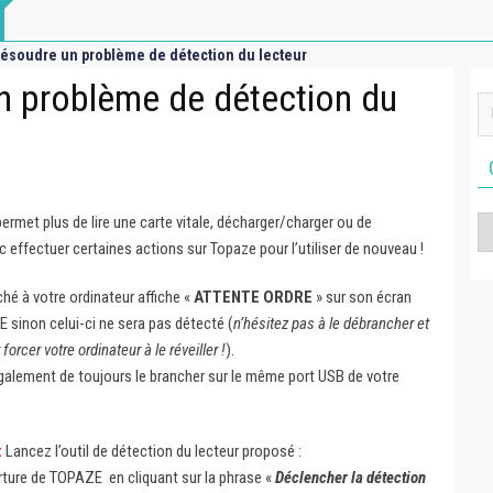
ésoudre un problème de détection du lecteur
n problème de détection du
ermet plus de lire une carte vitale, décharger/charger ou de
Ca
nc effectuer certaines actions sur Topaze pour l’utiliser de nouveau !
ché à votre ordinateur affiche «
ATTENTE ORDRE
» sur son écran
 sinon celui-ci ne sera pas détecté (
n’hésitez pas à le débrancher et
forcer votre ordinateur à le réveiller !
).
 également de toujours le brancher sur le même port USB de votre
:
Lancez l’outil de détection du lecteur proposé :
erture de TOPAZE en cliquant sur la phrase «
Déclencher la détection