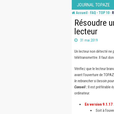
Skip
JOURNAL TOPAZE
to
-
-
Accueil
FAQ - TOP 10
R
content
Résoudre u
lecteur
31 mai 2019
Un lecteur non détecté ne p
télétransmettre. Il faut do
Vérifiez que le lecteur bran
avant l’ouverture de TOPAZE
le rebrancher si besoin pour 
Conseil :
Il est préférable
ordinateur.
En version 9.1.17 
Soit à l’ouv