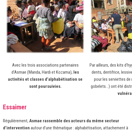
Avec les trois associations partenaires
Par ailleurs, des kits d’h
d’Asmae (Manda, Hardi et Kozama),
les
dents, dentifrice, lessi
activités et classes d’alphabétisation se
pour les serviettes de
sont poursuivies.
gobelets…) ont été dist
vulnéra
Essaimer
Régulièrement,
Asmae rassemble des acteurs du même secteur
d’intervention
autour d’une thématique : alphabétisation, attachement à