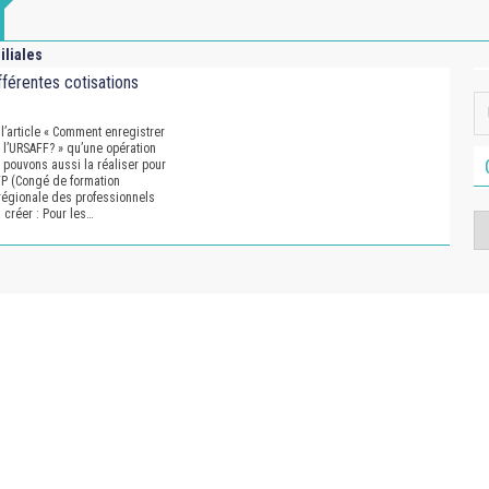
iliales
fférentes cotisations
l’article « Comment enregistrer
 l’URSAFF? » qu’une opération
 pouvons aussi la réaliser pour
CFP (Congé de formation
 régionale des professionnels
à créer : Pour les…
Ca