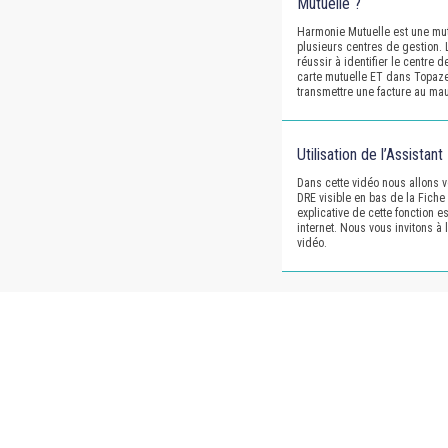
Mutuelle ?
Harmonie Mutuelle est une mut
plusieurs centres de gestion. 
réussir à identifier le centre d
carte mutuelle ET dans Topaze
transmettre une facture au mau
Utilisation de l’Assistan
Dans cette vidéo nous allons vo
DRE visible en bas de la Fiche 
explicative de cette fonction es
internet. Nous vous invitons à l
vidéo.