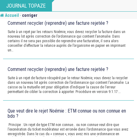
Skip
JOURNAL TOPAZE
to
-
Accueil
corriger
content
Comment recycler (reprendre) une facture rejetée ?
Suite à un rejet par les retours Noémie, vous devez recycler la facture dans un
nouveau lot après correction de l’ordonnance qui contient l’anomalie. Dans
certains il ne sera pas possible de reprendre une facturation, il sera alors
conseiller d’effectuer la relance auprès de l’organisme en papier en imprimant
un…
Comment recycler (reprendre) une facture rejetée ?
Suite à un rejet de facture récupéré par le retour Noémie, vous devez la recycler
dans un nouveau lot après correction de l’ordonnance qui contient l’anomalie. La
caisse ou la mutuelle ont pour obligation d’indiquer la cause de l’erreur
permettant de cibler la correction à apporter. Procédure en version 9.1.17:…
Que veut dire le rejet Noémie : ETM connue ou non connue en
bdo ?
Principe : Un rejet de type ETM non connue… ou non connue veut dire que
l’exonération du ticket modérateur est erronée dans l’ordonnance que vous avez
enregistrée. Dans le cas du « connue », vous avez mis une ordonnance en