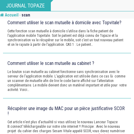
Skip
JOURNAL TOPAZE
to
-
Accueil
scan
content
Comment utiliser le scan mutuelle à domicile avec Topvitale?
Cette fonction scan mutuelle à domicile s’utilise dans la fiche patient de
l’application mobile Topvitale. Soit le patient est déjà connu de Topaze et la
synchronisation va le récupérer sur le mobile, soit c’est un tout nouveau patient
et on le rajoute à partir de l’application. CAS 1 : Le patient…
Comment utiliser le scan mutuelle au cabinet ?
Le bouton scan mutuelle au cabinet fonctionne sans synchronisation avec le
serveur de l’application mobile. L’application est utilisée dans ce cas là comme
un scanner de mutuelle afin de lire le code barre affiché sur l’attestation
complémentaire. Le mobile devient donc un matériel important et utile pour votre
activité. Voici…
Récupérer une image du MAC pour un pièce justificative SCOR
!
Cet article n’est plus d’actualité si vous utilisez le nouveau Lanceur Topaze
B.connect’ téléchargeable sur notre site internet !! Principe : Avec le nouveau
projet du cahier des charges Sesam Vitale appelé SCOR, vous devez numériser