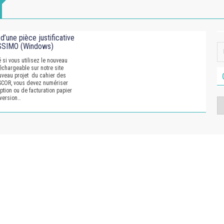
d’une pièce justificative
SSIMO (Windows)
té si vous utilisez le nouveau
échargeable sur notre site
nouveau projet du cahier des
SCOR, vous devez numériser
tion ou de facturation papier
 version…
Ca