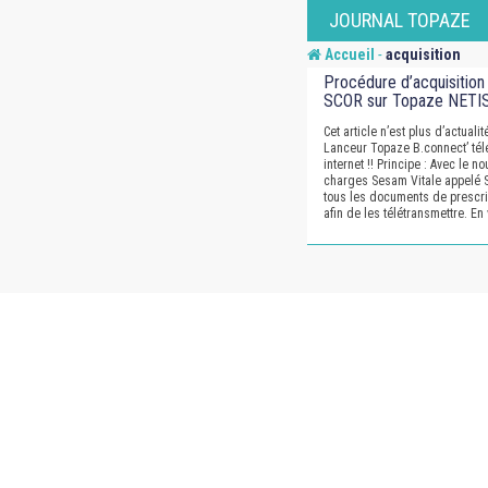
Skip
JOURNAL TOPAZE
to
-
Accueil
acquisition
content
Procédure d’acquisition 
SCOR sur Topaze NETI
Cet article n’est plus d’actuali
Lanceur Topaze B.connect’ tél
internet !! Principe : Avec le 
charges Sesam Vitale appelé 
tous les documents de prescrip
afin de les télétransmettre. En