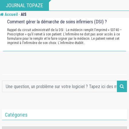
Skip
JOURNAL TOPAZE
to
-
Accueil
AIS
content
Comment gérer la démarche de soins infirmiers (DSI) ?
Rappel du circuit administratif de la DSI : Le médecin remplit l’imprimé « S3740 –
Prescription » qu’il remet à son patient. L’infirmière ne doit pas avoir accès à ce
formulaire pour le remplir et le faire signer par le médecin. Le patient remet cet
imprimé à l’infirmière de son choix. L’infirmière établit…
Catégories