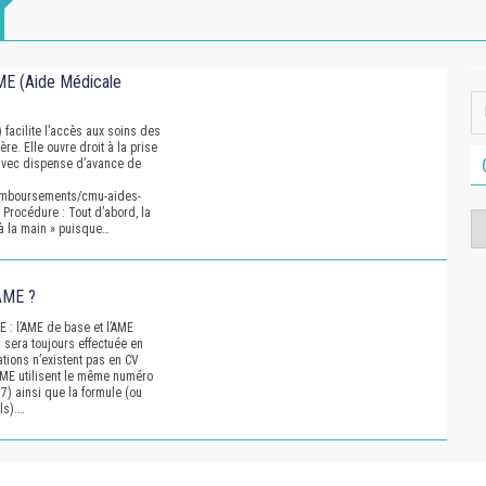
AME (Aide Médicale
 facilite l’accès aux soins des
re. Elle ouvre droit à la prise
avec dispense d’avance de
remboursements/cmu-aides-
 Procédure : Tout d’abord, la
Ca
 à la main » puisque…
AME ?
ME : l’AME de base et l’AME
 sera toujours effectuée en
ions n’existent pas en CV
’AME utilisent le même numéro
7) ainsi que la formule (ou
ls).…