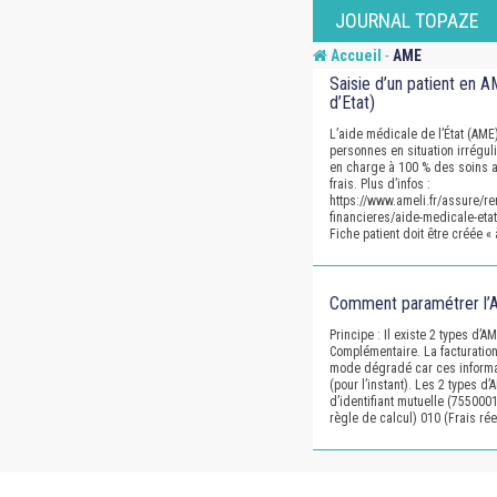
Skip
JOURNAL TOPAZE
to
-
Accueil
AME
content
Saisie d’un patient en 
d’Etat)
L’aide médicale de l’État (AME)
personnes en situation irréguliè
en charge à 100 % des soins 
frais. Plus d’infos :
https://www.ameli.fr/assure/
financieres/aide-medicale-etat
Fiche patient doit être créée «
Comment paramétrer l’
Principe : Il existe 2 types d’A
Complémentaire. La facturation
mode dégradé car ces informat
(pour l’instant). Les 2 types d
d’identifiant mutuelle (7550001
règle de calcul) 010 (Frais rée