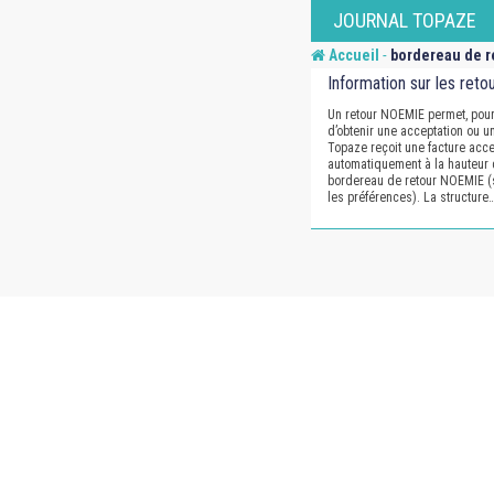
Skip
JOURNAL TOPAZE
to
-
Accueil
bordereau de r
content
Information sur les ret
Un retour NOEMIE permet, pour
d’obtenir une acceptation ou un
Topaze reçoit une facture accep
automatiquement à la hauteur 
bordereau de retour NOEMIE (si
les préférences). La structure