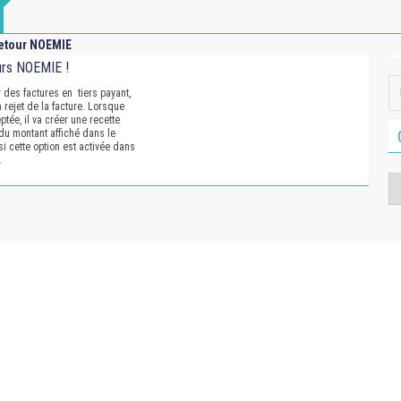
etour NOEMIE
ours NOEMIE !
 des factures en tiers payant,
 rejet de la facture. Lorsque
tée, il va créer une recette
du montant affiché dans le
 cette option est activée dans
…
Ca