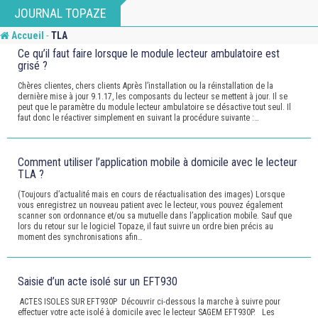
Skip
JOURNAL TOPAZE
to
-
Accueil
TLA
content
Ce qu’il faut faire lorsque le module lecteur ambulatoire est
grisé ?
Chères clientes, chers clients Après l’installation ou la réinstallation de la
dernière mise à jour 9.1.17, les composants du lecteur se mettent à jour. Il se
peut que le paramètre du module lecteur ambulatoire se désactive tout seul. Il
faut donc le réactiver simplement en suivant la procédure suivante :…
Comment utiliser l’application mobile à domicile avec le lecteur
TLA ?
(Toujours d’actualité mais en cours de réactualisation des images) Lorsque
vous enregistrez un nouveau patient avec le lecteur, vous pouvez également
scanner son ordonnance et/ou sa mutuelle dans l’application mobile. Sauf que
lors du retour sur le logiciel Topaze, il faut suivre un ordre bien précis au
moment des synchronisations afin…
Saisie d’un acte isolé sur un EFT930
ACTES ISOLES SUR EFT930P Découvrir ci-dessous la marche à suivre pour
effectuer votre acte isolé à domicile avec le lecteur SAGEM EFT930P. Les