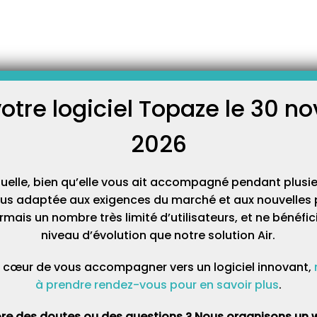
-
ns
SCOR par le planning, encours, gestion patient ou le pointage en vidé
planning, encours, gestion
e pointage en vidéo.
votre logiciel Topaze le 30 
C
2026
 autres univers et onglets pour l’utilisation du composant SCOR.
Cat
tuelle, bien qu’elle vous ait accompagné pendant plusie
lus adaptée aux exigences du marché et aux nouvelles p
mais un nombre très limité d’utilisateurs, et ne bénéfi
niveau d’évolution que notre solution Air.
 cœur de vous accompagner vers un logiciel innovant,
à prendre rendez-vous pour en savoir plus
.
re des doutes ou des questions ? Nous organisons un w