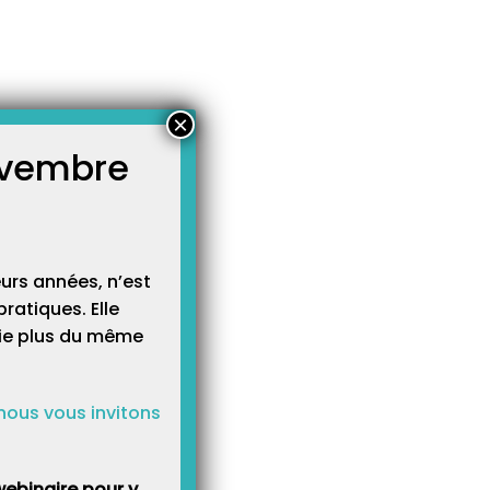
o.
×
novembre
atégories
égories
urs années, n’est
ratiques. Elle
cie plus du même
nous vous invitons
ebinaire pour y