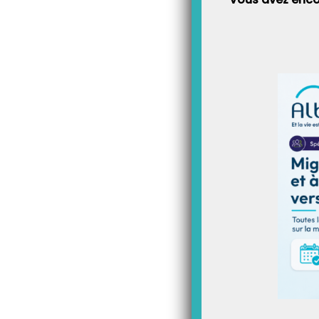
Article Précédent
Comment paramétrer le solde